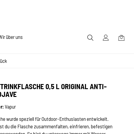
Wir über uns
rück
TRINKFLASCHE 0,5 L ORIGINAL ANTI-
OJAVE
r:
Vapur
che wurde speziell für Outdoor-Enthusiasten entwickelt.
t du die Flasche zusammenfalten, einfrieren, befestigen
erverwenden. So bist du unterwegs immer mit Wasser