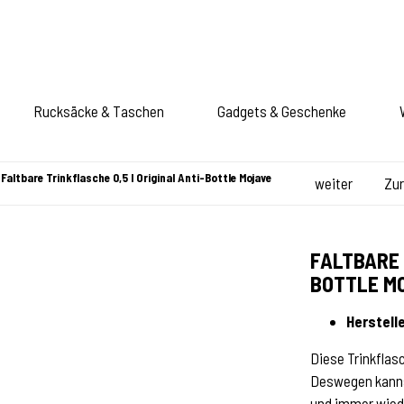
Rucksäcke & Taschen
Gadgets & Geschenke
Faltbare Trinkflasche 0,5 l Original Anti-Bottle Mojave
weiter
Zu
FALTBARE 
BOTTLE M
Herstelle
Diese Trinkflas
Deswegen kanns
und immer wied